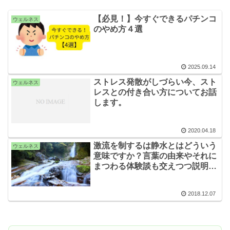
【必見！】今すぐできるパチンコ
ウェルネス
のやめ方４選
2025.09.14
ストレス発散がしづらい今、スト
ウェルネス
レスとの付き合い方についてお話
します。
2020.04.18
激流を制するは静水とはどういう
ウェルネス
意味ですか？言葉の由来やそれに
まつわる体験談も交えつつ説明し
ます！
2018.12.07