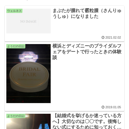
まぶたが腫れて霰粒腫（さんりゅ
ウェルネス
うしゅ）になりました
2021.02.02
横浜とディズニーのブライダルフ
ようだの日記
ェアをデートで行ったときの体験
談
2019.01.05
【結婚式を挙げるか迷っている方
ようだの日記
へ】大切なのは〇〇です。後悔し
ない式にするために知っておくべ