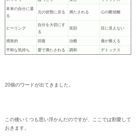
本来の自分に還
元の状態に戻る
満たされる
心の断捨離
る
自分を大切にす
ヒーリング
笑顔
目に見えない
る
感覚的
回復
治癒
傷が癒える
平和な気持ち
愛で満たされる
調和
デトックス
20個のワードが出てきました。
この後いくつも思い浮かんだのですが、
ここでは割愛して
おきます。