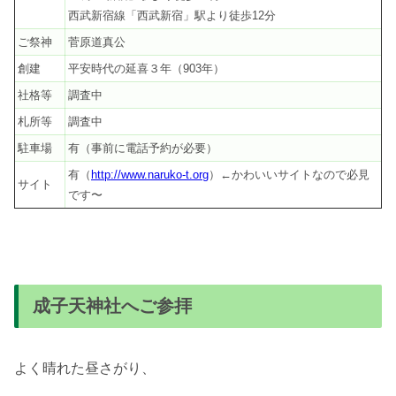
西武新宿線「西武新宿」駅より徒歩12分
ご祭神
菅原道真公
創建
平安時代の延喜３年（903年）
社格等
調査中
札所等
調査中
駐車場
有（事前に電話予約が必要）
有（
http://www.naruko-t.org
）←かわいいサイトなので必見
サイト
です〜
成子天神社へご参拝
よく晴れた昼さがり、